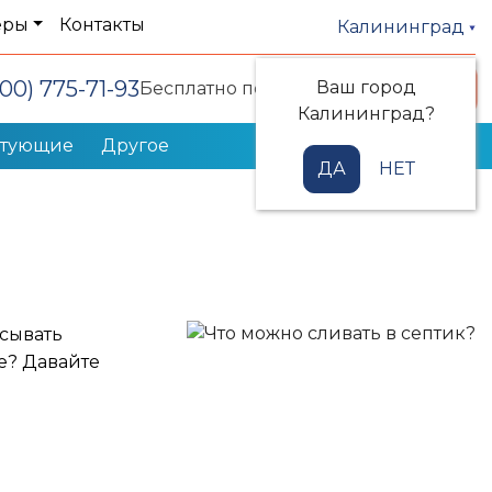
еры
Контакты
Калининград
800) 775-71-93
Ваш город
Заказать звонок
Бесплатно по РФ
Калининград?
ктующие
Другое
ДА
НЕТ
асывать
ле? Давайте