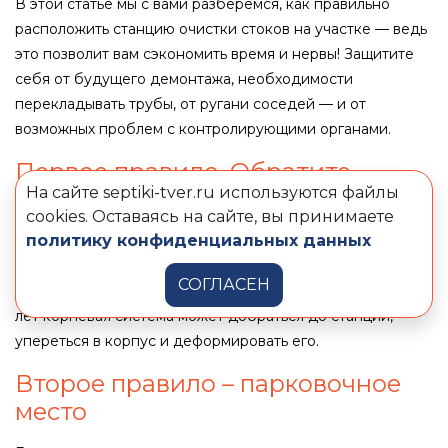
В этой статье мы с вами разберёмся, как правильно
расположить станцию очистки стоков на участке — ведь
это позволит вам сэкономить время и нервы! Защитите
себя от будущего демонтажа, необходимости
перекладывать трубы, от ругани соседей — и от
возможных проблем с контролирующими органами.
Первое правило. Обратите
На сайте septiki-tver.ru используются файлы
внимание на деревья на участке
cookies. Оставаясь на сайте, вы принимаете
политику конфиденциальных данных
Септик могут повредить корни деревьев. У некоторых
деревьев корни растут вниз, у других – вширь. Если вы
СОГЛАСЕН
установили септик среди деревьев – то через несколько
лет корневая система может добраться до станции,
упереться в корпус и деформировать его.
Второе правило – парковочное
место