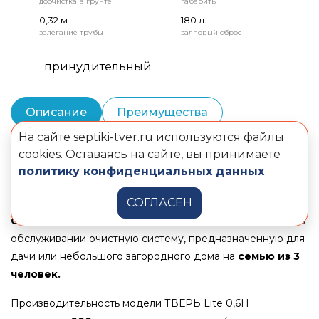
доочистка в грунте
габариты
0,32 м.
180 л.
залегание трубы
залповый сброс
принудительный
Описание
Преимущества
На сайте septiki-tver.ru используются файлы
Монтаж и шеф-монтаж
Комплектация
cookies. Оставаясь на сайте, вы принимаете
политику конфиденциальных данных
Документы
СОГЛАСЕН
Септик ТВЕРЬ Lite 0,6Н
представляет собой простую в
обслуживании очистную систему, предназначенную для
дачи или небольшого загородного дома на
семью из 3
человек.
Производительность модели ТВЕРЬ Lite 0,6Н