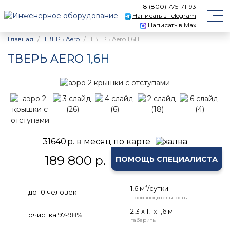
8 (800) 775-71-93
Написать в Telegram
Написать в Max
Главная
ТВЕРЬ Aero
ТВЕРЬ Aero 1,6Н
ТВЕРЬ AERO 1,6Н
31640
р. в месяц по карте
189 800 р.
ПОМОЩЬ СПЕЦИАЛИСТА
3
1,6 м
/сутки
до 10 человек
производительность
2,3 х 1,1 х 1,6 м.
очистка 97-98%
габариты