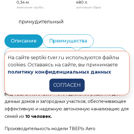
0,34 м.
480 л.
залегание трубы
залповый сброс
принудительный
Описание
Преимущества
Монтаж и шеф-монтаж
Комплектация
На сайте septiki-tver.ru используются файлы
cookies. Оставаясь на сайте, вы принимаете
Документы
политику конфиденциальных данных
СОГЛАСЕН
Станция очистки хозяйственно-бытовых сточных
вод
ТВЕРЬ
Aero 1,6Н
— это идеальное решение для
дачных домов и загородных участков, обеспечивающее
эффективную и надежную автономную канализацию для
семей из
10 человек.
Производительность модели ТВЕРЬ Aero