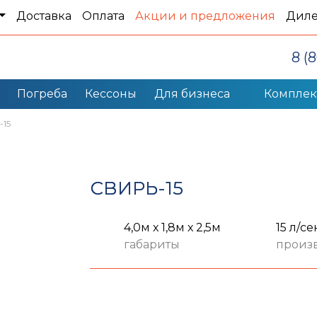
Доставка
Оплата
Акции и предложения
Дил
8 (
Погреба
Кессоны
Для бизнеса
Компле
-15
СВИРЬ-15
4,0м х 1,8м х 2,5м
15 л/се
габариты
произ