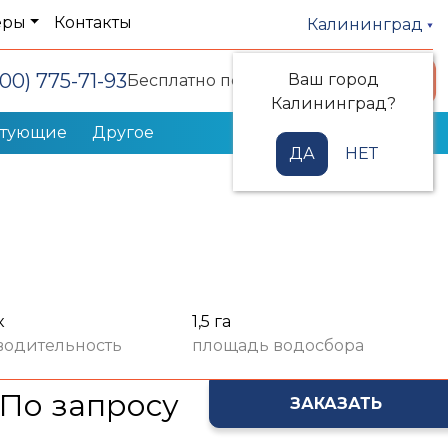
еры
Контакты
Калининград
800) 775-71-93
Ваш город
Заказать звонок
Бесплатно по РФ
Калининград?
ктующие
Другое
ДА
НЕТ
к
1,5 га
водительность
площадь водосбора
По запросу
ЗАКАЗАТЬ