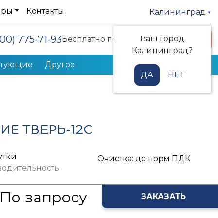
еры
Контакты
Калининград
800) 775-71-93
Ваш город
Заказать звонок
Бесплатно по РФ
Калининград?
ктующие
Другое
ДА
НЕТ
Е ТВЕРЬ-12С
утки
Очистка: до норм ПДК
водительность
По запросу
ЗАКАЗАТЬ