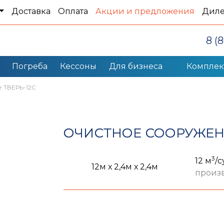
Доставка
Оплата
Акции и предложения
Дил
8 (
Погреба
Кессоны
Для бизнеса
Компле
 ТВЕРЬ-12С
ОЧИСТНОЕ СООРУЖЕНИ
3
12 м
/с
12м х 2,4м х 2,4м
произ